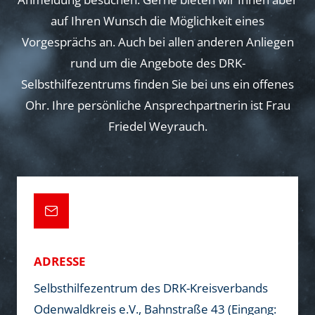
v
auf Ihren Wunsch die Möglichkeit eines
i
Vorgesprächs an. Auch bei allen anderen Anliegen
rund um die Angebote des DRK-
g
Selbsthilfezentrums finden Sie bei uns ein offenes
Ohr. Ihre persönliche Ansprechpartnerin ist Frau
a
Friedel Weyrauch.
t
i
o
ADRESSE
n
Selbsthilfezentrum des DRK-Kreisverbands
Odenwaldkreis e.V., Bahnstraße 43 (Eingang: