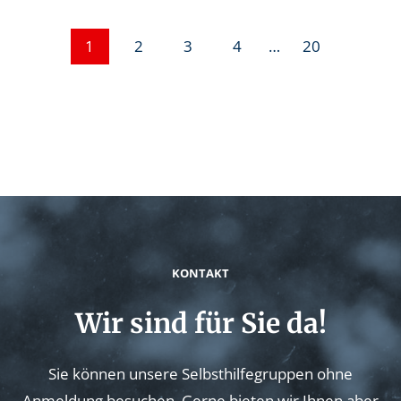
1
2
3
4
…
20
P
o
s
t
s
KONTAKT
n
Wir sind für Sie da!
a
Sie können unsere Selbsthilfegruppen ohne
Anmeldung besuchen. Gerne bieten wir Ihnen aber