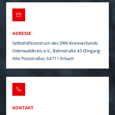
i
o
ADRESSE
n
Selbsthilfezentrum des DRK-Kreisverbands
Odenwaldkreis e.V., Bahnstraße 43 (Eingang:
Alte Poststraße), 64711 Erbach
KONTAKT