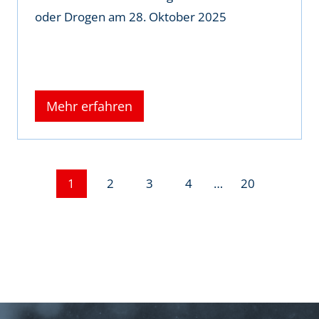
oder Drogen am 28. Oktober 2025
Mehr erfahren
1
2
3
4
…
20
P
o
s
t